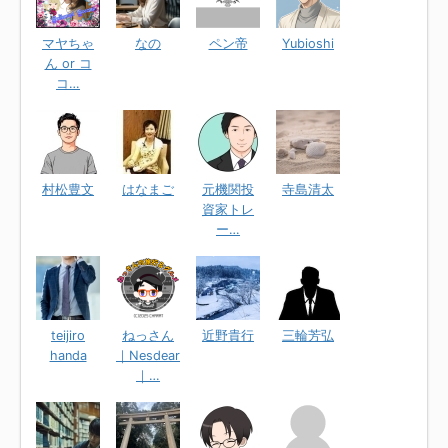
マヤちゃ
なの
ペン帝
Yubioshi
ん or コ
コ…
村松豊文
はなまご
元機関投
寺島清太
資家トレ
ー…
teijiro
ねっさん
近野貴行
三輪芳弘
handa
｜Nesdear
｜…