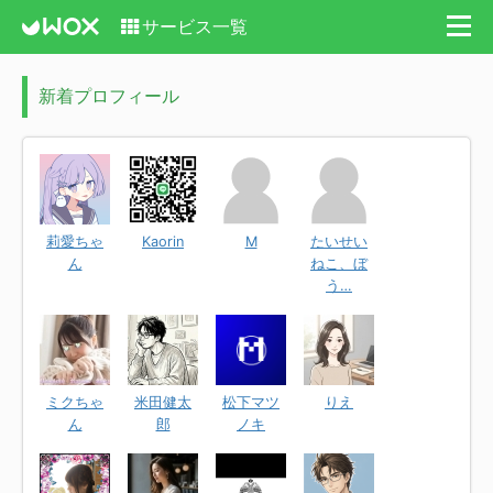
サービス一覧
新着プロフィール
莉愛ちゃ
Kaorin
M
たいせい
ん
ねこ、ぼ
う…
ミクちゃ
米田健太
松下マツ
りえ
ん
郎
ノキ