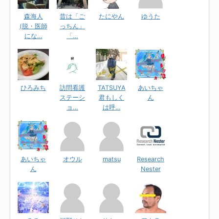
森海人
昔は「ご
たにやん
ゆうた
(脱・医師
っちん」
にな…
「…
ひろみち
訪問看護
TATSUYA
あいちゃ
ステーシ
君もしく
ん
ョ…
は呼…
あいちゃ
オウル
matsu
Research
ん
Nester