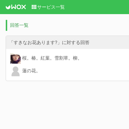
サービス一覧
回答一覧
「すきなお花あります?」に対する回答
桜。椿。紅葉。雪割草。柳。
蓮の花。