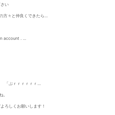
下さい
の方々と仲良くできたら…
 an account . …
 「ぶｒｒｒｒｒｒ…
ね。
ぞよろしくお願いします！