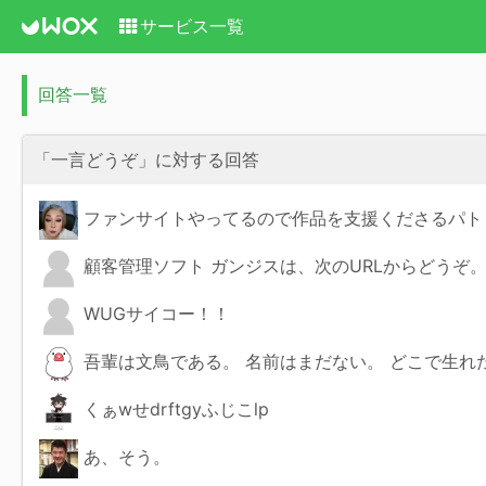
サービス一覧
回答一覧
「一言どうぞ」に対する回答
ファンサイトやってるので作品を支援くださるパト
顧客管理ソフト ガンジスは、次のURLからどうぞ。 https:
WUGサイコー！！
吾輩は文鳥である。 名前はまだない。 どこで生れ
くぁwせdrftgyふじこlp
あ、そう。