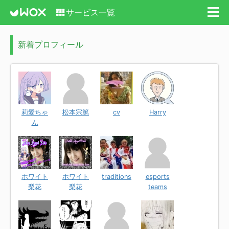
サービス一覧
新着プロフィール
莉愛ちゃ
松本宗篤
cv
Harry
ん
ホワイト
ホワイト
traditions
esports
梨花
梨花
teams