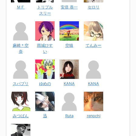
ＭＦ
トリプル
安倍 恭一
セロリ
スリー
麻崎＊空
雨城ひす
空猫
てんみー
奈
い
スパプリ
ゆめの
KANA
KANA
みつばん
迅
Ruta
renochi