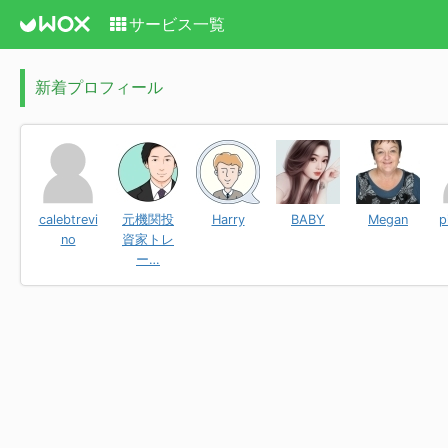
サービス一覧
新着プロフィール
calebtrevi
元機関投
Harry
BABY
Megan
p
no
資家トレ
ー…