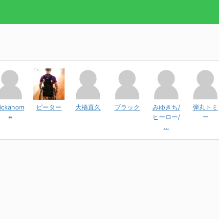
ickahom
ピーター
大橋直久
ブラック
みゆきち/
弾丸トミ
e
ヒーロー/
ー
…